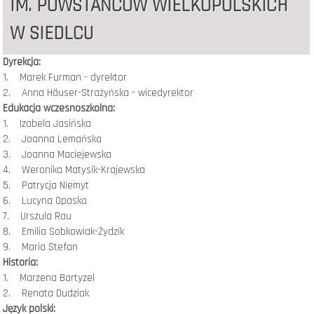
IM. POWSTAŃCÓW WIELKOPOLSKICH
W SIEDLCU
Dyrekcja:
1. Marek Furman - dyrektor
2. Anna Häuser-Strażyńska - wicedyrektor
Edukacja wczesnoszkolna:
1. Izabela Jasińska
2. Joanna Lemańska
3. Joanna Maciejewska
4. Weronika Matysik-Krajewska
5. Patrycja Niemyt
6. Lucyna Opaska
7. Urszula Rau
8. Emilia Sobkowiak-Żydzik
9. Maria Stefan
Historia:
1. Marzena Bartyzel
2. Renata Dudziak
Język polski: