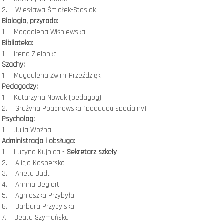
2. Wiesława Śmiałek-Stasiak
Biologia, przyroda:
1. Magdalena Wiśniewska
Biblioteka:
1. Irena Zielonka
Szachy:
1. Magdalena Zwirn-Przeździęk
Pedagodzy:
1. Katarzyna Nowak (pedagog)
2. Grażyna Pogonowska (pedagog specjalny)
Psycholog:
1. Julia Woźna
Administracja i obsługa:
1. Lucyna Kujbida -
Sekretarz szkoły
2. Alicja Kasperska
3. Aneta Judt
4. Annna Begiert
5. Agnieszka Przybyła
6. Barbara Przybylska
7. Beata Szymańska