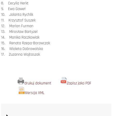
8. Cecylia Herkt
9. Ewa Gaweł
10. Jolanta Rychlik
11. Krzysztof Suszek
12. Marian Furman
13. Mirosław Bartyzel
14. Monika Raczkowiak
15. Renata Rzepa-Borowczak
16. Wioleta Dobrowolska
17. Zuzanna Wojtaszak
drukuj dokument
Zapisz jako PDF
Werscja XML